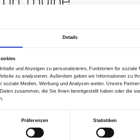
 in Thuine
Details
orderungen mit hoher
 steht bei uns
 Beratung.
Cookies
mgestaltung
nhalte und Anzeigen zu personalisieren, Funktionen für soziale
us mit einem
Website zu analysieren. Außerdem geben wir Informationen zu I
r soziale Medien, Werbung und Analysen weiter. Unsere Partner
aktiven
 Daten zusammen, die Sie ihnen bereitgestellt haben oder die s
n.
Präferenzen
Statistiken