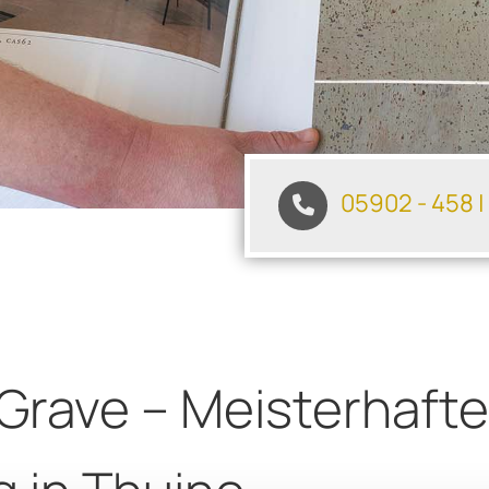
05902 - 458
|
 Grave – Meisterhafte