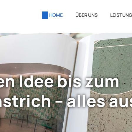
HOME
ÜBER UNS
LEISTUN
en Idee bis zum
strich – alles au
d