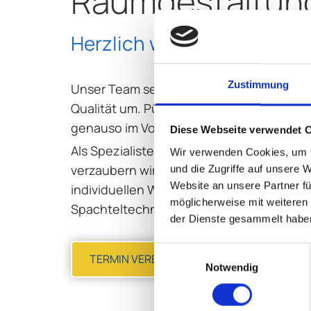
Raumgestaltung
Herzlich willkommen!
Zustimmung
Unser Team setzt Ihre Wünsche und Anf
Qualität um. Pünktlichkeit und Sauberkeit
genauso im Vordergrund wie erstklassige
Diese Webseite verwendet 
Als Spezialisten für innovative Wohnrau
Wir verwenden Cookies, um I
verzaubern wir Ihre Wohnung oder Ihr Ha
und die Zugriffe auf unsere 
Website an unsere Partner fü
individuellen Wanddesign oder einer attr
möglicherweise mit weiteren
Spachteltechnik.
der Dienste gesammelt habe
Einwilligungsauswahl
TERMIN VEREINBAREN
Notwendig