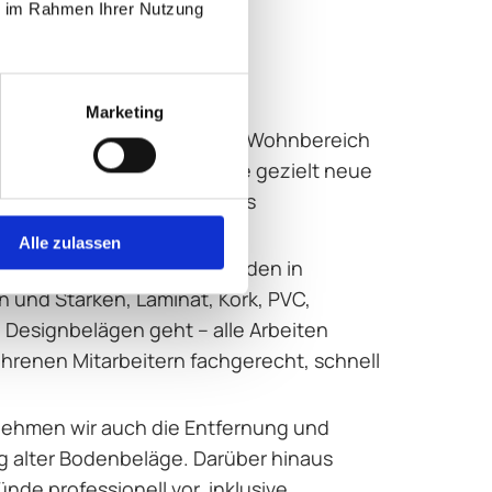
ie im Rahmen Ihrer Nutzung
Marketing
e Flächen oder den privaten Wohnbereich
 des Bodenbelags setzen Sie gezielt neue
ren Räumen ein völlig neues
Alle zulassen
ie Verlegung von Teppichböden in
 und Stärken, Laminat, Kork, PVC,
Designbelägen geht – alle Arbeiten
hrenen Mitarbeitern fachgerecht, schnell
nehmen wir auch die Entfernung und
 alter Bodenbeläge. Darüber hinaus
ünde professionell vor, inklusive