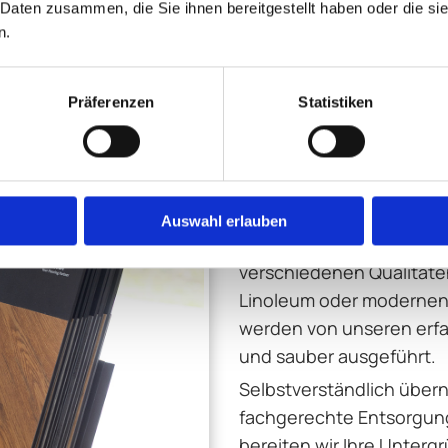
 Daten zusammen, die Sie ihnen bereitgestellt haben oder die s
eiten
n.
Präferenzen
Statistiken
Ob für Büro, gewerblich
– mit der richtigen Wahl
Akzente und verleihen Ih
Erscheinungsbild.
Auswahl erlauben
Ganz gleich, ob es um d
verschiedenen Qualitäten
Linoleum oder modernen 
werden von unseren erfa
und sauber ausgeführt.
Selbstverständlich über
fachgerechte Entsorgung
bereiten wir Ihre Untergr