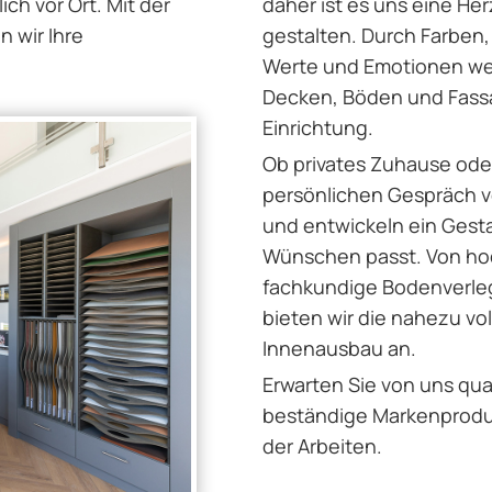
ich vor Ort. Mit der
daher ist es uns eine H
n wir Ihre
gestalten. Durch Farben,
Werte und Emotionen we
Decken, Böden und Fassa
Einrichtung.
Ob privates Zuhause ode
persönlichen Gespräch v
und entwickeln ein Gest
Wünschen passt. Von hoc
fachkundige Bodenverleg
bieten wir die nahezu vo
Innenausbau an.
Erwarten Sie von uns qua
beständige Markenprodu
der Arbeiten.