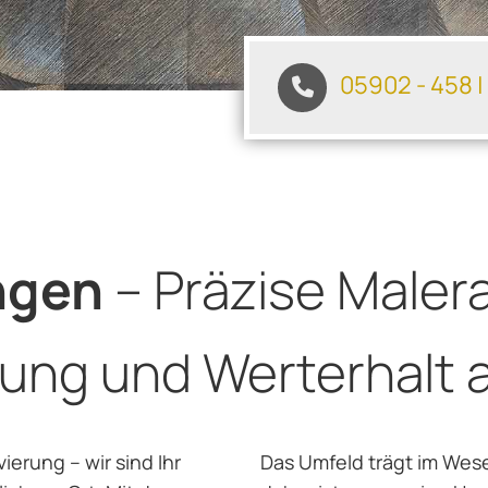
05902 - 458
|
ngen
– Präzise Malera
tung und Werterhalt
erung – wir sind Ihr
Das Umfeld trägt im Wes